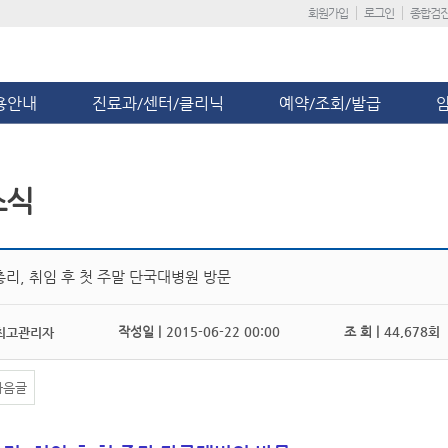
회원가입
로그인
종합검
용안내
진료과/센터/클리닉
예약/조회/발급
소식
총리, 취임 후 첫 주말 단국대병원 방문
작성일 |
2015-06-22 00:00
조 회 |
44,678회
최고관리자
다음글