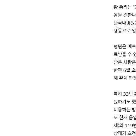
황 총리는 
음을 전한다
단국대병원은
병동으로 입
병원은 메르
료받을 수 
받은 사람은
한편 6월 
해 완치 판
특히 33번
원하기도 했
이용하는 방
또 현재 음
세)와 11
상태가 호전