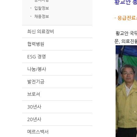
황교안 총
입찰정보
채용정보
- 응급진료
최신 의료장비
황교안 국무
문, 의료진
협력병원
ESG 경영
나눔/봉사
발전기금
브로셔
30년사
20년사
메르스백서