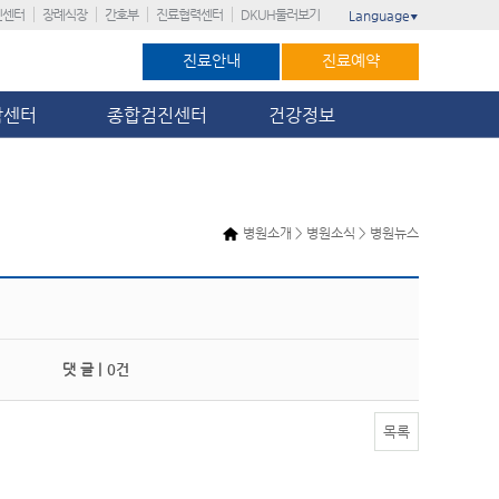
진센터
장례식장
간호부
진료협력센터
DKUH둘러보기
Language
▼
진료안내
진료예약
암센터
종합검진센터
건강정보
병원소개 > 병원소식 > 병원뉴스
댓 글 |
0건
목록