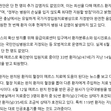
“천안은 단 한 명의 추가 감염자도 없었으며, 이는 최선을 다해 메르스 
”며, “정부는 병원이 손실을 입지 않도록 최대한 지원할 방침”이라고 밝
 충남에서는 유일하게 국가지정입원치료병상으로 지정받아 완전한 음압병
원한 첫 번째 환자 이후 현재까지 병원 내 감염이 발생하지 않고 있다.
스의 확산 방지를 위해 응급의료센터 입구에서 환자분류소와 임시진료소를
있는 국민안심병원으로 지정되는 등 모범적으로 운영하고 있다. 실제 6월
 단 한 명도 없었다.
초에 메르스로 확진받아 입원치료 중이던 33번 환자(남/47세)가 지난 14일
정을 받고 퇴원했다.
 환자는 완치된 환자의 혈장이 메르스 치료에 도움이 된다는 뉴스를 보고 
다. 혈장 치료는 완치 환자의 혈장을 뽑아 다른 환자에게 주입하는 치료 
식이다. 6월 12일 메르스 완치 판정을 받은 공군 원사가 단국대병원을 방
압병실에서 치료중인 3명의 환자 중 92번 환자(남/27세)는 상태가 호전되
9번 환자(남/35세)도 조금씩 상태가 호전되고 있다. 특히 119번 환자는
되는 대로 인공호흡기를 떼는 것도 고려중이다.