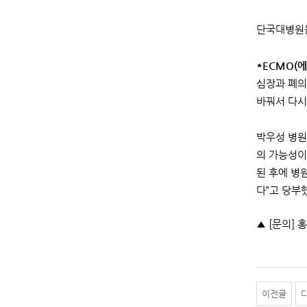
단국대병원은
*ECMO(에크
심장과 폐의
바꿔서 다시
박우성 병원
의 가능성이
된 후에 병
다”고 당부
▲ [문의] 홍
이전글