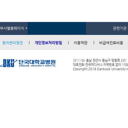
부서별홈페이지 +
관련기관 
환자권리장전
개인정보처리방침
이용약관
비급여진료비용
(31116) 충남 천안시 동남구 망향로 201
대표전화 전국어디서나 지역번호 없이 1588-0
Copyright 2016 Dankook University Ho