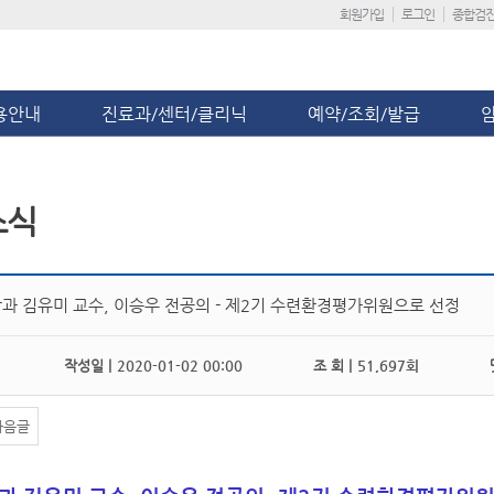
회원가입
로그인
종합검
용안내
진료과/센터/클리닉
예약/조회/발급
소식
과 김유미 교수, 이승우 전공의 - 제2기 수련환경평가위원으로 선정
작성일 |
2020-01-02 00:00
조 회 |
51,697회
댓
다음글