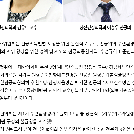
위원회는 전공의특별법 시행을 위한 실질적 기구로, 전공의의 수련환경 개
의의 지위 향상을 위한 정책 및 제도와 전공의종합계획, 수련규칙 표준안과
수평위에는 대한의학회 추천 3명(세브란스병원 김경식 교수/ 강남세브란스
경희의료원 김기택 원장 / 순천향대부천병원 신응진 원장 / 가톨릭중앙의료
 대한전공의협의회 추천 2명(삼성서울병원 박지현 전공의 / 세브란스병원 김
김유미 교수 / 중앙대병원 임인석 교수), 복지부 당연직 1명(의료자원정책과
0일부터 3년간이다.
협의회는 제1기 수련환경평가위원회 13명 중 당연직 복지부(의료자원정
위원 구성의 불균형을 지적했다.
지부는 고심 끝에 전공의협의회 일부 입장을 반영한 추천 전문가 3인을 확