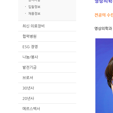
영상의학과
입찰정보
채용정보
전공의 수
최신 의료장비
영상의학과 
협력병원
ESG 경영
나눔/봉사
발전기금
브로셔
30년사
20년사
메르스백서