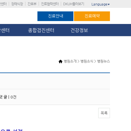
진센터
장례식장
간호부
진료협력센터
DKUH둘러보기
Language
▼
진료안내
진료예약
암센터
종합검진센터
건강정보
병원소개 > 병원소식 > 병원뉴스
 글 |
0건
목록