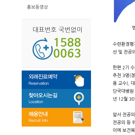
홍보동영상
대표번호 국번없이
수련환경평가
선 및 전공
한편 2기 
추천 3명(
용 교수),
단국대병원 
년 12월 3
앞서 전공의
전공의 등 
이에 보건복