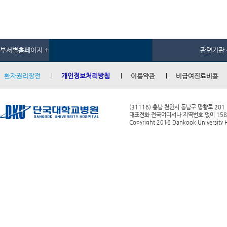
부서별홈페이지 +
관련기관 
환자권리장전
개인정보처리방침
이용약관
비급여진료비용
(31116) 충남 천안시 동남구 망향로 201
대표전화 전국어디서나 지역번호 없이 1588-0
Copyright 2016 Dankook University Ho