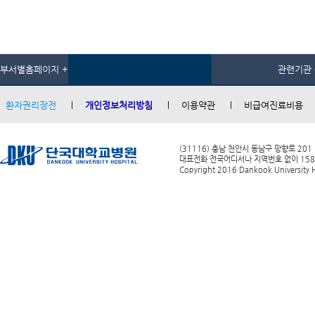
부서별홈페이지 +
관련기관 
환자권리장전
개인정보처리방침
이용약관
비급여진료비용
(31116) 충남 천안시 동남구 망향로 201
대표전화 전국어디서나 지역번호 없이 1588-0
Copyright 2016 Dankook University Ho