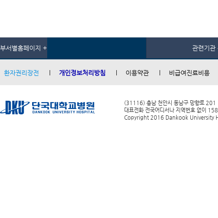
부서별홈페이지 +
관련기관 
환자권리장전
개인정보처리방침
이용약관
비급여진료비용
(31116) 충남 천안시 동남구 망향로 201
대표전화 전국어디서나 지역번호 없이 1588-0
Copyright 2016 Dankook University Ho