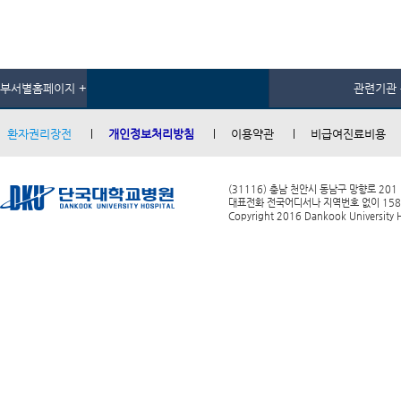
부서별홈페이지 +
관련기관 
환자권리장전
개인정보처리방침
이용약관
비급여진료비용
(31116) 충남 천안시 동남구 망향로 201
대표전화 전국어디서나 지역번호 없이 1588-0
Copyright 2016 Dankook University Ho