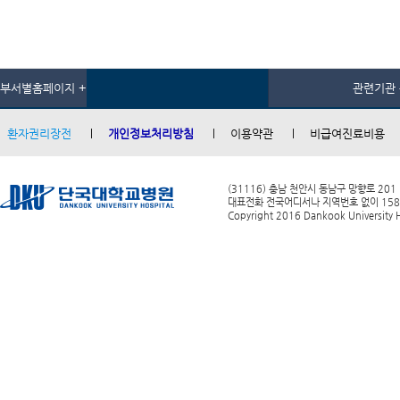
부서별홈페이지 +
관련기관 
환자권리장전
개인정보처리방침
이용약관
비급여진료비용
(31116) 충남 천안시 동남구 망향로 201
대표전화 전국어디서나 지역번호 없이 1588-0
Copyright 2016 Dankook University Ho