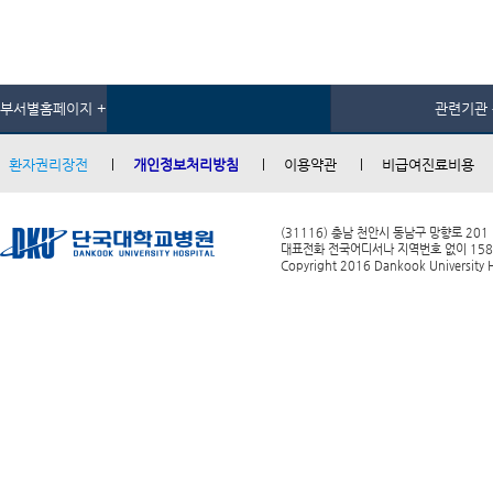
부서별홈페이지 +
관련기관 
환자권리장전
개인정보처리방침
이용약관
비급여진료비용
(31116) 충남 천안시 동남구 망향로 201
대표전화 전국어디서나 지역번호 없이 1588-0
Copyright 2016 Dankook University Ho