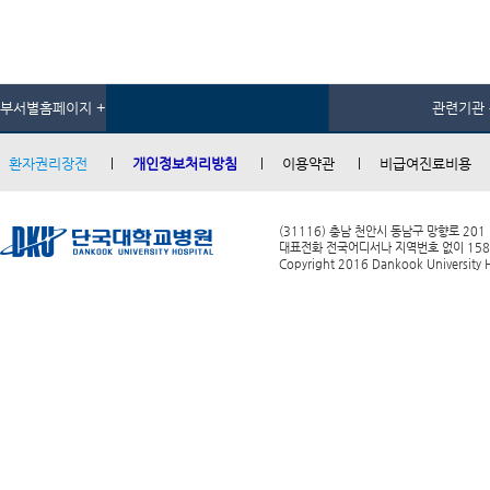
부서별홈페이지 +
관련기관 
환자권리장전
개인정보처리방침
이용약관
비급여진료비용
(31116) 충남 천안시 동남구 망향로 201
대표전화 전국어디서나 지역번호 없이 1588-0
Copyright 2016 Dankook University Ho