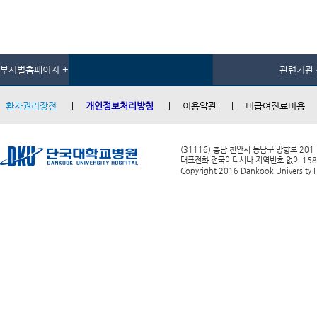
부서별홈페이지 +
관련기관 
환자권리장전
개인정보처리방침
이용약관
비급여진료비용
(31116) 충남 천안시 동남구 망향로 201
대표전화 전국어디서나 지역번호 없이 1588-0
Copyright 2016 Dankook University Ho