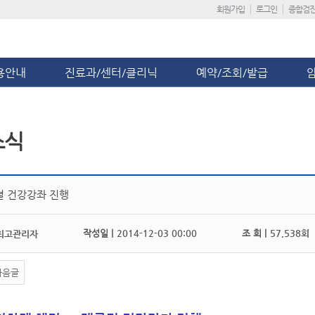
회원가입
로그인
종합검
용안내
진료과/센터/클리닉
예약/조회/발급
소식
결 건강강좌 진행
작성일 |
2014-12-03 00:00
조 회 |
57,538회
최고관리자
다음글