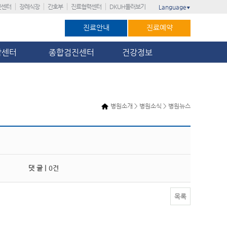
진센터
장례식장
간호부
진료협력센터
DKUH둘러보기
Language
▼
진료안내
진료예약
암센터
종합검진센터
건강정보
병원소개 > 병원소식 > 병원뉴스
댓 글 |
0건
목록