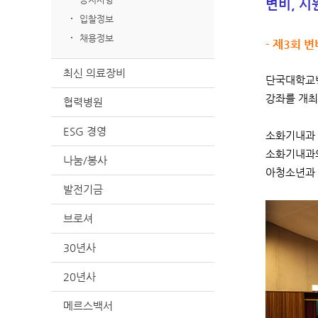
변비, 시
입찰정보
채용정보
- 제3회 
최신 의료장비
단국대학교병
강좌를 개최
협력병원
ESG 경영
소화기내과 
소화기내과의
나눔/봉사
아청소년과 
발전기금
브로셔
30년사
20년사
메르스백서