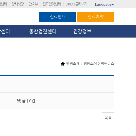
진센터
장례식장
간호부
진료협력센터
DKUH둘러보기
Language
▼
진료안내
진료예약
암센터
종합검진센터
건강정보
병원소개 > 병원소식 > 병원뉴스
댓 글 |
0건
목록