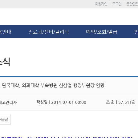
회원가입
로그인
종합검
용안내
진료과/센터/클리닉
예약/조회/발급
소식
 단국대학, 의과대학 부속병원 신삼철 행정부원장 임명
작성일 |
2014-07-01 00:00
조 회 |
57,511회
최고관리자
다음글