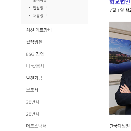
학교법인
입찰정보
7월 1일 
채용정보
최신 의료장비
협력병원
ESG 경영
나눔/봉사
발전기금
브로셔
30년사
20년사
메르스백서
단국대병원 