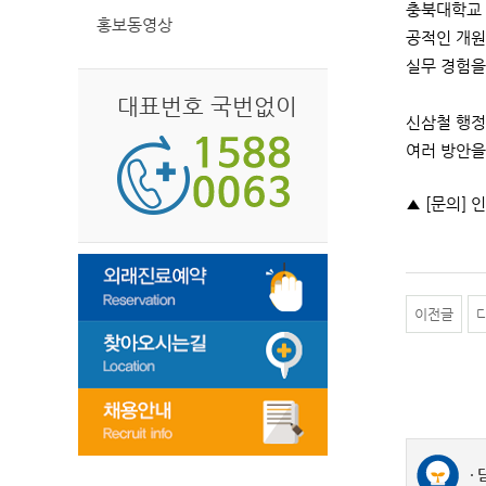
충북대학교 
홍보동영상
공적인 개원
실무 경험을
대표번호 국번없이
신삼철 행정
여러 방안을
▲ [문의] 인
이전글