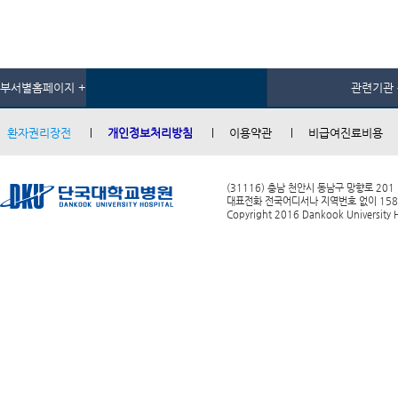
부서별홈페이지 +
관련기관 
환자권리장전
개인정보처리방침
이용약관
비급여진료비용
(31116) 충남 천안시 동남구 망향로 201
대표전화 전국어디서나 지역번호 없이 1588-0
Copyright 2016 Dankook University Ho