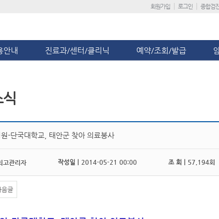
회원가입
로그인
종합검
용안내
진료과/센터/클리닉
예약/조회/발급
소식
원-단국대학교, 태안군 찾아 의료봉사
작성일 |
2014-05-21 00:00
조 회 |
57,194회
최고관리자
다음글