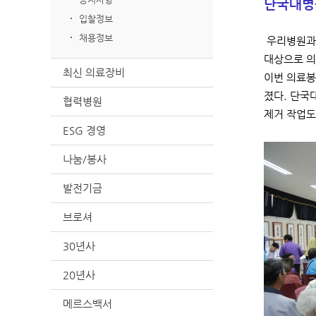
단국대병
입찰정보
채용정보
우리병원과 
대상으로 
최신 의료장비
이번 의료봉
졌다. 단국
협력병원
제거 작업도
ESG 경영
나눔/봉사
발전기금
브로셔
30년사
20년사
메르스백서