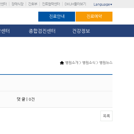
진센터
장례식장
간호부
진료협력센터
DKUH둘러보기
Language
▼
진료안내
진료예약
암센터
종합검진센터
건강정보
병원소개 > 병원소식 > 병원뉴스
댓 글 |
0건
목록