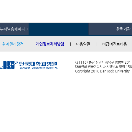
부서별홈페이지 +
관련기관 
환자권리장전
개인정보처리방침
이용약관
비급여진료비용
(31116) 충남 천안시 동남구 망향로 201
대표전화 전국어디서나 지역번호 없이 1588-0
Copyright 2016 Dankook University Ho