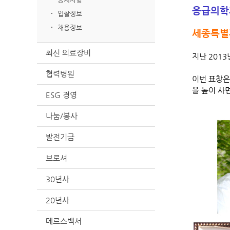
응급의학
입찰정보
채용정보
세종특별
최신 의료장비
지난 201
협력병원
이번 표창은
을 높이 사
ESG 경영
나눔/봉사
발전기금
브로셔
30년사
20년사
메르스백서