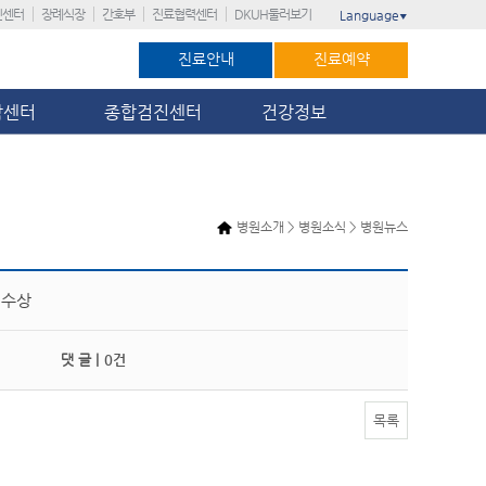
진센터
장례식장
간호부
진료협력센터
DKUH둘러보기
Language
▼
진료안내
진료예약
암센터
종합검진센터
건강정보
병원소개 > 병원소식 > 병원뉴스
 수상
댓 글 |
0건
목록