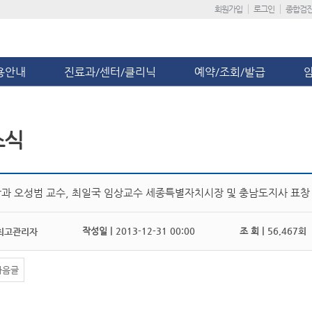
회원가입
로그인
종합검
용안내
진료과/센터/클리닉
예약/조회/발급
소식
과 오성범 교수, 최일국 임상교수 세종특별자치시장 및 충남도지사 표창
작성일 |
2013-12-31 00:00
조 회 |
56,467회
최고관리자
다음글