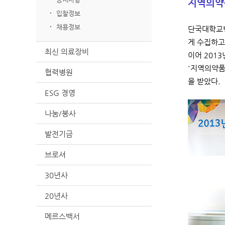
지역의약
입찰정보
채용정보
단국대학교병
게 수집하고
최신 의료장비
이어 201
'지역의약품
협력병원
을 받았다.
ESG 경영
나눔/봉사
발전기금
브로셔
30년사
20년사
메르스백서