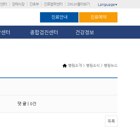
진센터
장례식장
간호부
진료협력센터
DKUH둘러보기
Language
▼
진료안내
진료예약
암센터
종합검진센터
건강정보
병원소개 > 병원소식 > 병원뉴스
댓 글 |
0건
목록