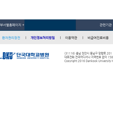
부서별홈페이지 +
관련기관 
환자권리장전
개인정보처리방침
이용약관
비급여진료비용
(31116) 충남 천안시 동남구 망향로 201
대표전화 전국어디서나 지역번호 없이 1588-0
Copyright 2016 Dankook University Ho