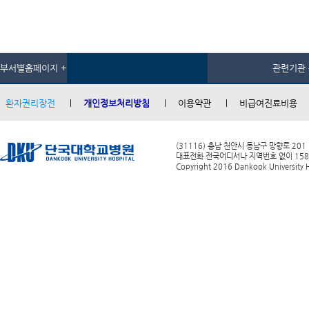
부서별홈페이지 +
관련기관 
환자권리장전
개인정보처리방침
이용약관
비급여진료비용
(31116) 충남 천안시 동남구 망향로 201
대표전화 전국어디서나 지역번호 없이 1588-0
Copyright 2016 Dankook University Ho