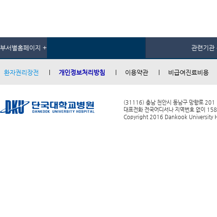
부서별홈페이지 +
관련기관 
환자권리장전
개인정보처리방침
이용약관
비급여진료비용
(31116) 충남 천안시 동남구 망향로 201
대표전화 전국어디서나 지역번호 없이 1588-0
Copyright 2016 Dankook University Ho