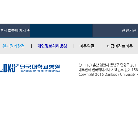
부서별홈페이지 +
관련기관 
환자권리장전
개인정보처리방침
이용약관
비급여진료비용
(31116) 충남 천안시 동남구 망향로 201
대표전화 전국어디서나 지역번호 없이 1588-0
Copyright 2016 Dankook University Ho