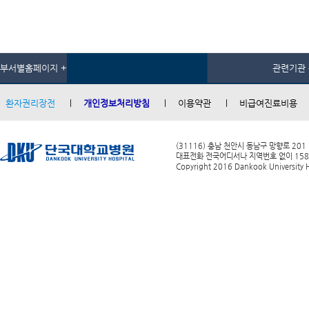
부서별홈페이지 +
관련기관 
환자권리장전
개인정보처리방침
이용약관
비급여진료비용
(31116) 충남 천안시 동남구 망향로 201
대표전화 전국어디서나 지역번호 없이 1588-0
Copyright 2016 Dankook University Ho