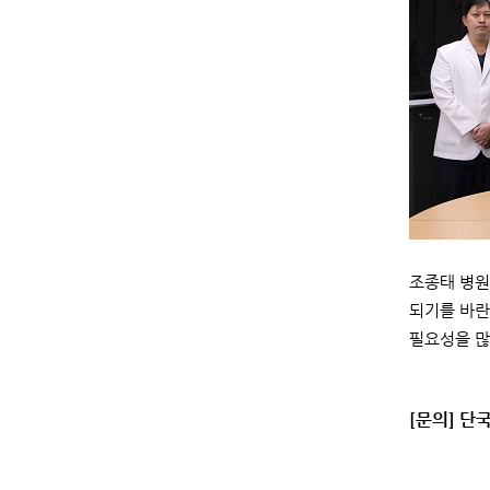
조종태 병원
되기를 바란
필요성을 많
[문의] 단