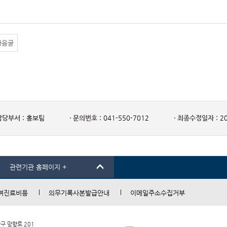
다음글
담당부서 :
홍보팀
문의번호 :
041-550-7012
최종수정일자 :
20
관련기관 홈페이지 +
여진료비용
의무기록사본발급안내
이메일주소수집거부
남구 망향로 201