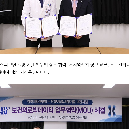
살펴보면 △양 기관 업무의 상호 협력, △지역산업 정보 교류, △보건의료
등이며, 협약기간은 2년이다.