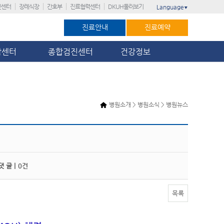
진센터
장례식장
간호부
진료협력센터
DKUH둘러보기
Language
▼
진료안내
진료예약
암센터
종합검진센터
건강정보
병원소개 > 병원소식 > 병원뉴스
 글 |
0건
목록