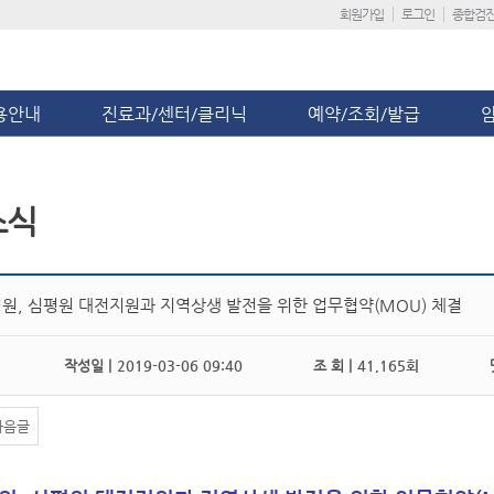
회원가입
로그인
종합검
용안내
진료과/센터/클리닉
예약/조회/발급
소식
원, 심평원 대전지원과 지역상생 발전을 위한 업무협약(MOU) 체결
작성일 |
2019-03-06 09:40
조 회 |
41,165회
댓
다음글