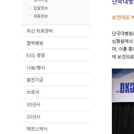
단국대병원
입찰정보
채용정보
보건의료 
최신 의료장비
단국대병원(
심평원에서 
협력병원
며, 이를 
ESG 경영
에 보건의료
나눔/봉사
발전기금
브로셔
30년사
20년사
메르스백서