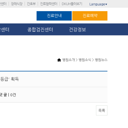
진센터
장례식장
간호부
진료협력센터
DKUH둘러보기
Language
▼
진료안내
진료예약
암센터
종합검진센터
건강정보
병원소개 > 병원소식 > 병원뉴스
등급' 획득
 글 |
0건
목록