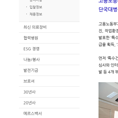
고용노동
입찰정보
단국대병원
채용정보
고용노동부가
최신 의료장비
진, 작업환
협력병원
발표한 ‘특
급을 획득,
ESG 경영
먼저 ‘특수
나눔/봉사
심사와 인터
발전기금
발 등 4개
브로셔
30년사
20년사
메르스백서