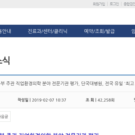
회원가입
로그인
종합검
용안내
진료과/센터/클리닉
예약/조회/발급
소식
부 주관 직업환경의학 분야 전문기관 평가, 단국대병원, 전국 유일 '최고 
작성일 |
2019-02-07 10:37
조 회 |
42,258회
댓
다음글