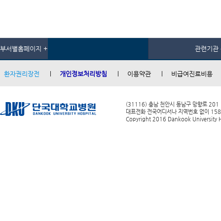
부서별홈페이지 +
관련기관 
환자권리장전
개인정보처리방침
이용약관
비급여진료비용
(31116) 충남 천안시 동남구 망향로 201
대표전화 전국어디서나 지역번호 없이 1588-0
Copyright 2016 Dankook University Ho