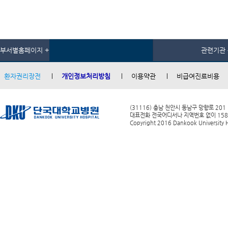
부서별홈페이지 +
관련기관 
환자권리장전
개인정보처리방침
이용약관
비급여진료비용
(31116) 충남 천안시 동남구 망향로 201
대표전화 전국어디서나 지역번호 없이 1588-0
Copyright 2016 Dankook University Ho