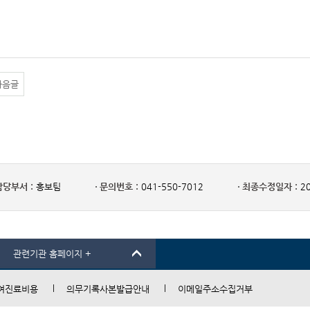
다음글
담당부서 :
홍보팀
문의번호 :
041-550-7012
최종수정일자 :
20
관련기관 홈페이지 +
여진료비용
의무기록사본발급안내
이메일주소수집거부