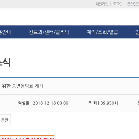
회원가입
로그인
종합검
용안내
진료과/센터/클리닉
예약/조회/발급
소식
 위한 송년음악회 개최
작성일 |
2018-12-18 00:00
조 회 |
39,950회
댓
다음글