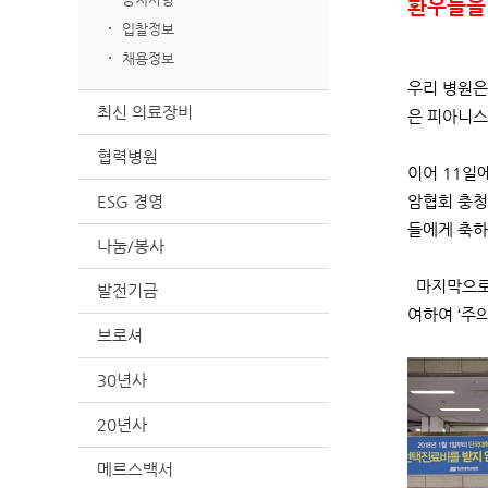
환우들을
입찰정보
채용정보
우리 병원은
최신 의료장비
은 피아니스
협력병원
이어 11일
ESG 경영
암협회 충청
들에게 축하
나눔/봉사
마지막으로 
발전기금
여하여 ‘주의
브로셔
30년사
20년사
메르스백서