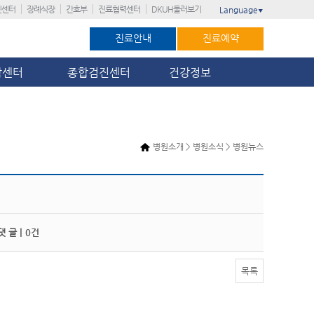
진센터
장례식장
간호부
진료협력센터
DKUH둘러보기
Language
▼
진료안내
진료예약
암센터
종합검진센터
건강정보
병원소개 > 병원소식 > 병원뉴스
 글 |
0건
목록