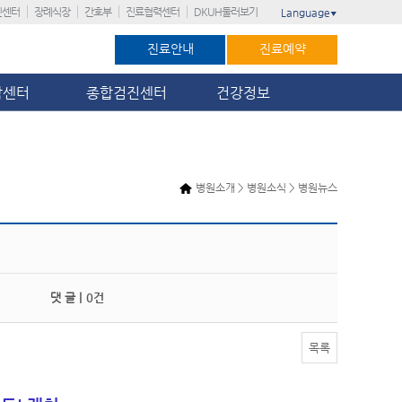
진센터
장례식장
간호부
진료협력센터
DKUH둘러보기
Language
▼
진료안내
진료예약
암센터
종합검진센터
건강정보
병원소개 > 병원소식 > 병원뉴스
댓 글 |
0건
목록