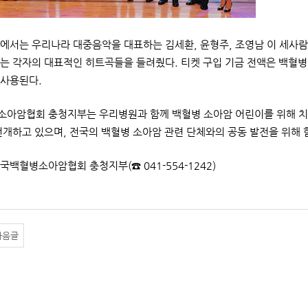
에서는 우리나라 대중음악을 대표하는 김세환, 윤형주, 조영남 이 세사람
는 각자의 대표적인 히트곡들을 들려줬다. 티켓 구입 기금 전액은 백혈병
사용된다.
아암협회 충청지부는 우리병원과 함께 백혈병 소아암 어린이를 위해 치료
전개하고 있으며, 전국의 백혈병 소아암 관련 단체와의 공동 발전을 위해 
한국백혈병소아암협회 충청지부(☎ 041-554-1242)
다음글