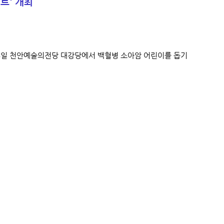
트' 개최
6일 천안예술의전당 대강당에서 백혈병 소아암 어린이를 돕기