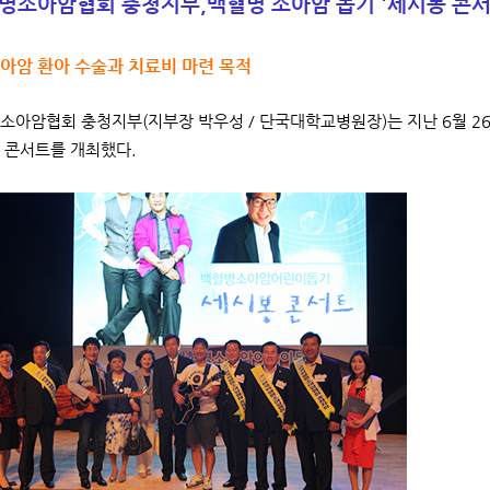
병소아암협회 충청지부,
백혈병 소아암 돕기 '세시봉 콘서
소아암 환아 수술과 치료비 마련 목적
아암협회 충청지부(지부장 박우성 / 단국대학교병원장)는 지난 6월 2
 콘서트를 개최했다.