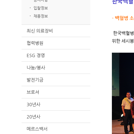
한국백혈
입찰정보
채용정보
- 백혈병 
최신 의료장비
한국백혈병소
위한 세시봉
협력병원
ESG 경영
나눔/봉사
발전기금
브로셔
30년사
20년사
메르스백서