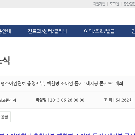
회원가입
로그인
종합검
용안내
진료과/센터/클리닉
예약/조회/발급
소식
병소아암협회 충청지부, 백혈병 소아암 돕기 '세시봉 콘서트' 개최
작성일 |
2013-06-26 00:00
조 회 |
54,262회
최고관리자
다음글