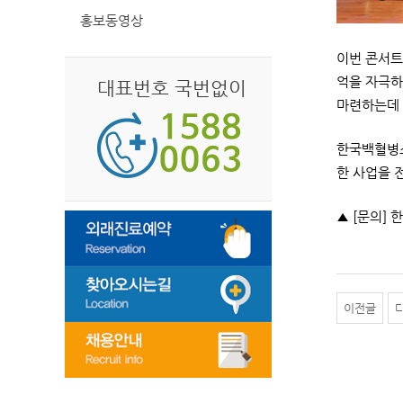
홍보동영상
이번 콘서트
억을 자극하
대표번호 국번없이
마련하는데 
한국백혈병소
한 사업을 
▲ [문의] 
이전글