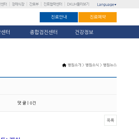
진센터
장례식장
간호부
진료협력센터
DKUH둘러보기
Language
▼
진료안내
진료예약
암센터
종합검진센터
건강정보
병원소개 > 병원소식 > 병원뉴스
댓 글 |
0건
목록