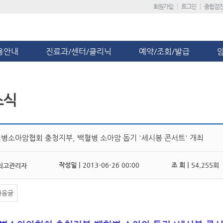
회원가입
로그인
종합검
용안내
진료과/센터/클리닉
예약/조회/발급
소식
병소아암협회 충청지부, 백혈병 소아암 돕기 '세시봉 콘서트' 개최
작성일 |
2013-06-26 00:00
조 회 |
54,255회
최고관리자
다음글