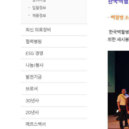
한국백혈
입찰정보
채용정보
- 백혈병 
최신 의료장비
한국백혈병소
위한 세시봉
협력병원
ESG 경영
나눔/봉사
발전기금
브로셔
30년사
20년사
메르스백서