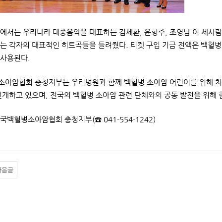
에서는 우리나라 대중음악을 대표하는 김세환, 윤형주, 조영남 이 세사람
는 각자의 대표적인 히트곡들을 들려줬다. 티켓 구입 기금 전액은 백혈병
사용된다.
아암협회 충청지부는 우리병원과 함께 백혈병 소아암 어린이를 위해 치료
전개하고 있으며, 전국의 백혈병 소아암 관련 단체와의 공동 발전을 위해 
한국백혈병소아암협회 충청지부(☎ 041-554-1242)
다음글