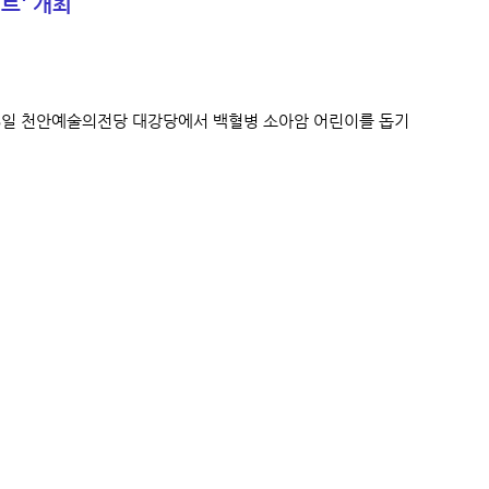
트' 개최
6일 천안예술의전당 대강당에서 백혈병 소아암 어린이를 돕기