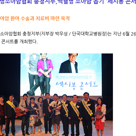
병소아암협회 충청지부,
백혈병 소아암 돕기 '세시봉 콘서
소아암 환아 수술과 치료비 마련 목적
아암협회 충청지부(지부장 박우성 / 단국대학교병원장)는 지난 6월 2
 콘서트를 개최했다.