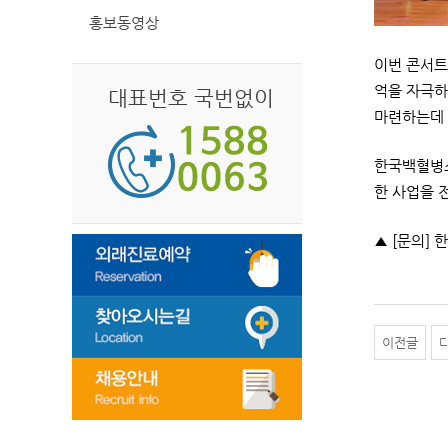
홍보동영상
이번 콘서트
억을 자극하
대표번호 국번없이
마련하는데 
한국백혈병소
한 사업을 
▲ [문의] 
이전글