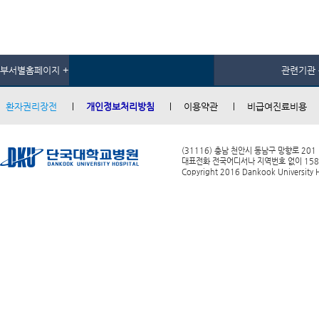
부서별홈페이지 +
관련기관 
환자권리장전
개인정보처리방침
이용약관
비급여진료비용
(31116) 충남 천안시 동남구 망향로 201
대표전화 전국어디서나 지역번호 없이 1588-0
Copyright 2016 Dankook University Ho