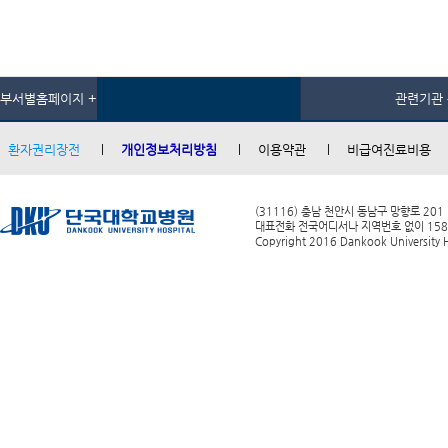
부서별홈페이지 +
관련기관 
환자권리장전
개인정보처리방침
이용약관
비급여진료비용
(31116) 충남 천안시 동남구 망향로 201
대표전화 전국어디서나 지역번호 없이 1588-0
Copyright 2016 Dankook University Ho