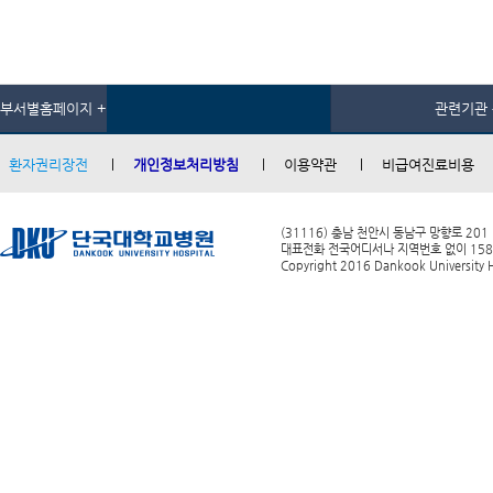
부서별홈페이지 +
관련기관 
환자권리장전
개인정보처리방침
이용약관
비급여진료비용
(31116) 충남 천안시 동남구 망향로 201
대표전화 전국어디서나 지역번호 없이 1588-0
Copyright 2016 Dankook University Ho