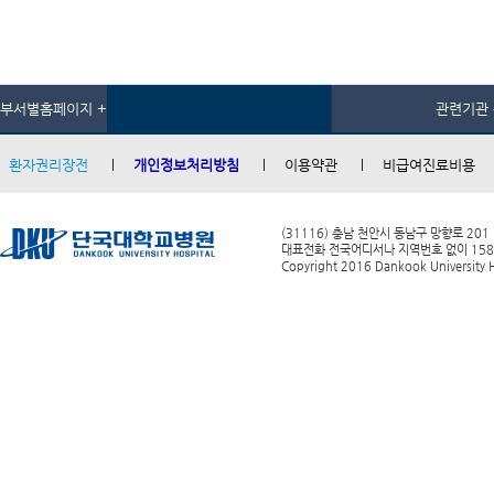
부서별홈페이지 +
관련기관 
환자권리장전
개인정보처리방침
이용약관
비급여진료비용
(31116) 충남 천안시 동남구 망향로 201
대표전화 전국어디서나 지역번호 없이 1588-0
Copyright 2016 Dankook University Ho