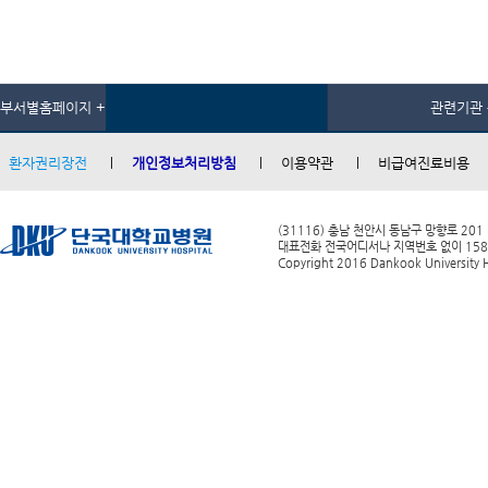
부서별홈페이지 +
관련기관 
환자권리장전
개인정보처리방침
이용약관
비급여진료비용
(31116) 충남 천안시 동남구 망향로 201
대표전화 전국어디서나 지역번호 없이 1588-0
Copyright 2016 Dankook University Ho