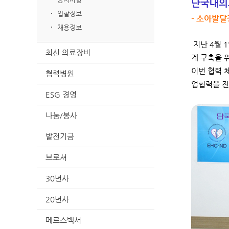
단국대의
입찰정보
- 소아발달
채용정보
지난 4월 
최신 의료장비
계 구축을 
이번 협력 
협력병원
업협력을 진
ESG 경영
나눔/봉사
발전기금
브로셔
30년사
20년사
메르스백서