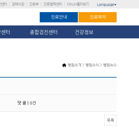
진센터
장례식장
간호부
진료협력센터
DKUH둘러보기
Language
▼
진료안내
진료예약
암센터
종합검진센터
건강정보
병원소개 > 병원소식 > 병원뉴스
댓 글 |
0건
목록