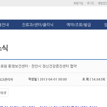
회원가입
로그인
종합검
용안내
진료과/센터/클리닉
예약/조회/발급
소식
료원 환경보건센터 - 천안시 정신건강증진센터 협약
작성일 |
2013-04-01 00:00
조 회 |
54,043회
최고관리자
다음글