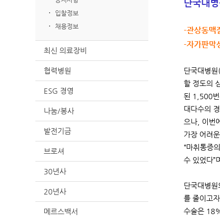
단국대병원
입찰정보
채용정보
-관상동맥질
-자가판막
최신 의료장비
협력병원
단국대병원(
할 정도의 
ESG 경영
된 1,50
대다수의 경
나눔/봉사
으나, 이번
발전기금
가장 어려운
“마취통증의
브로셔
수 있었다”
30년사
단국대병원의
20년사
를 줄이고자
메르스백서
수술은 18