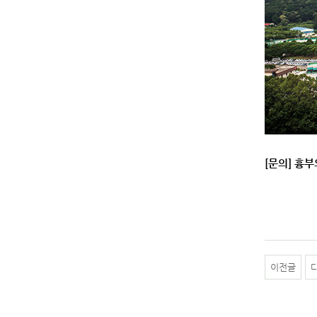
[문의] 흉부외
이전글