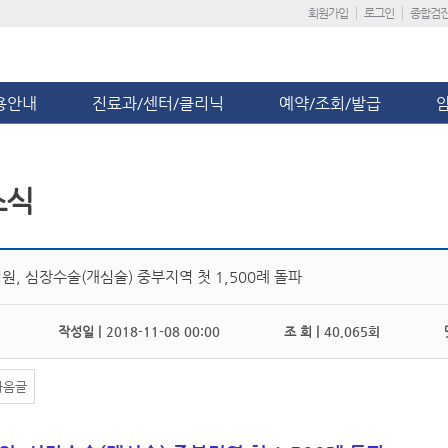
회원가입
로그인
종합검
용안내
진료과/센터/클리닉
예약/조회/발급
소식
, 심장수술(개심술) 중부지역 첫 1,500례 돌파
작성일 |
2018-11-08 00:00
조 회 |
40,065회
댓
다음글