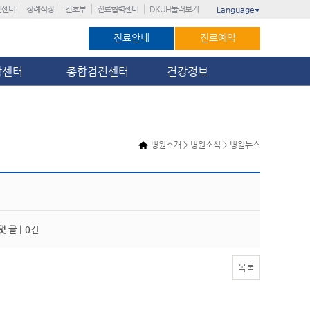
진센터
장례식장
간호부
진료협력센터
DKUH둘러보기
Language
▼
진료안내
진료예약
암센터
종합검진센터
건강정보
병원소개 > 병원소식 > 병원뉴스
 글 |
0건
목록