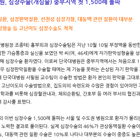
, 심장수술(개심술) 중부지역 첫 1,500례 돌파
환, 심장판막질환, 선천성 심장기형, 대동맥 관련 질환이 대부분
성형술 등 고난이도 심장수술도 척척
병원장 조종태) 흉부외과 심장수술팀은 지난 10월 10일 부정맥을 동
심한 가슴통증과 실신을 보였던 박 씨(여, 46세)에게 자가판막성형술을 
0번째 심장수술 환자였다. 이로써 단국대병원은 중부지역에서는 처음으로 1
우 심장판막질환을 수술할 때에는 제 기능을 못하는 손상된 자기 판막
에 단국대병원 서필원 교수팀이 수술한 방법은 환자 본인의 판막을 그대로
 고난이도의 수술방법으로, 집도의의 숙련도와 수많은 경험이 있어야만 
학과를 비롯해 심장혈관내과, 체외순환팀, 간호부 등 여러 부서의 협진과
며 감사를 표했다.
 이번 심장수술 1,500례 돌파는 서울 및 수도권 병원으로 환자가 몰
 노력한 결과로 풀이된다. 실제 심장수술의 46%가 관상동맥질환 수술이
%, 대동맥 관련 질환 수술은 10%로 나타나 대부분의 수술이 중증도 높