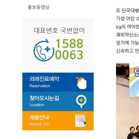
홍보동영상
또 단국대병
가장 어린 
kg의 여아
대표번호 국번없이
체외막산소공
었기에 가능
신속하고 안