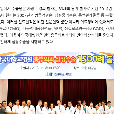
원에서 수술받은 가장 고령의 환자는 89세의 남자 환자로 지난 2014
소아 환자는 2007년 심방중격결손, 심실중격결손, 동맥관개존증 등 복합
였다. 이러한 진료실적은 비단 전문인력 뿐만 아니라 의료장비에 있어서
급(ECMO), 대동맥내풍선펌프(IABP), 심실보조인공심장(VAD), 자
했다. 더욱이 단국대병원은 권역응급의료센터와 권역외상센터를 운영하
전하게 심장수술을 시행하고 있다.