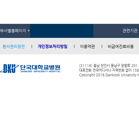
부서별홈페이지 +
관련기관 
환자권리장전
개인정보처리방침
이용약관
비급여진료비용
(31116) 충남 천안시 동남구 망향로 201
대표전화 전국어디서나 지역번호 없이 1588-0
Copyright 2016 Dankook University Ho