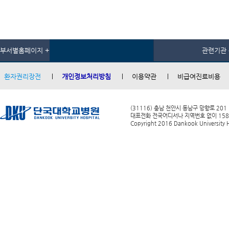
부서별홈페이지 +
관련기관 
환자권리장전
개인정보처리방침
이용약관
비급여진료비용
(31116) 충남 천안시 동남구 망향로 201
대표전화 전국어디서나 지역번호 없이 1588-0
Copyright 2016 Dankook University Ho