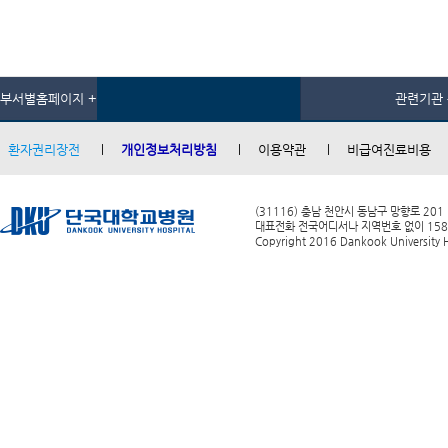
부서별홈페이지 +
관련기관 
환자권리장전
개인정보처리방침
이용약관
비급여진료비용
(31116) 충남 천안시 동남구 망향로 201
대표전화 전국어디서나 지역번호 없이 1588-0
Copyright 2016 Dankook University Ho