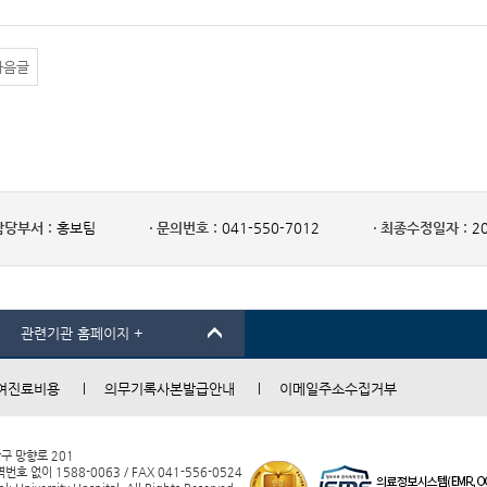
다음글
담당부서 :
홍보팀
문의번호 :
041-550-7012
최종수정일자 :
20
관련기관 홈페이지 +
여진료비용
의무기록사본발급안내
이메일주소수집거부
남구 망향로 201
 없이 1588-0063 / FAX 041-556-0524