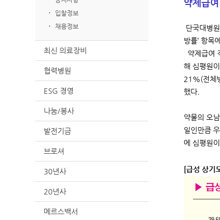
약제급여 
입찰정보
채용정보
단국대병원이
방률’ 항목
최신 의료장비
약제급여 적
해 심평원이
협력병원
21%(전체
ESG 경영
했다.
나눔/봉사
약물의 오남
일인만큼 우
발전기금
에 심평원이
브로셔
[급성 상기
30년사
20년사
메르스백서