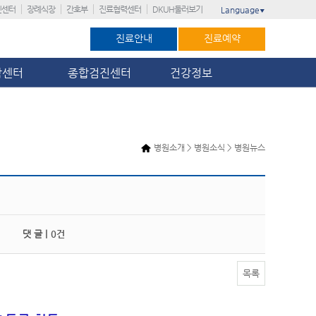
진센터
장례식장
간호부
진료협력센터
DKUH둘러보기
Language
▼
진료안내
진료예약
암센터
종합검진센터
건강정보
병원소개 > 병원소식 > 병원뉴스
댓 글 |
0건
목록