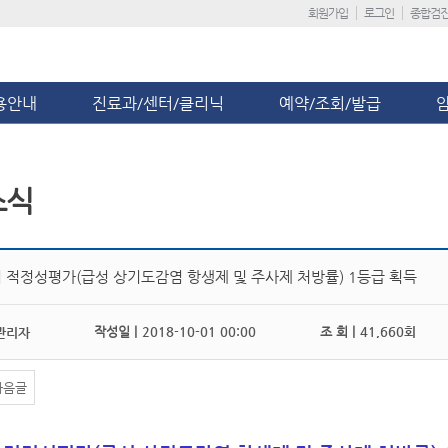
회원가입
로그인
종합검
용안내
진료과/센터/클리닉
예약/조회/발급
소식
 적정성평가(급성 상기도감염 항생제 및 주사제 처방률) 1등급 획득
작성일 |
2018-10-01 00:00
조 회 |
41,660회
관리자
다음글