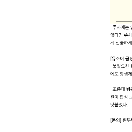
주사제는 알
없다면 주사
게 신중하게
[유소아 급
불필요한 항
에도 항생제
조종태 병원
원이 합심 
덧붙였다.
[문의]​ 원무