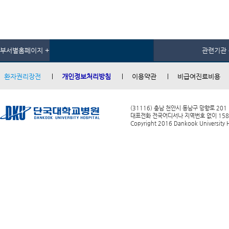
부서별홈페이지 +
관련기관 
환자권리장전
개인정보처리방침
이용약관
비급여진료비용
(31116) 충남 천안시 동남구 망향로 201
대표전화 전국어디서나 지역번호 없이 1588-0
Copyright 2016 Dankook University Ho