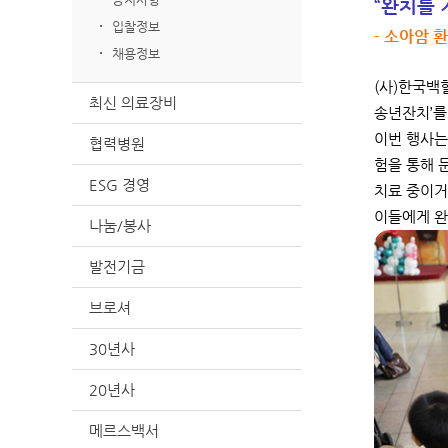
“완치를 
입찰정보
- 소아암 
채용정보
(사)한국백
최신 의료장비
송년잔치’
이번 행사는
협력병원
험을 통해 
ESG 경영
치료 중이거
이들에게 완
나눔/봉사
발전기금
브로셔
30년사
20년사
메르스백서