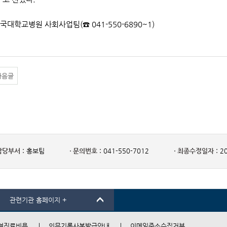
단국대학교병원 사회사업팀(☎ 041-550-6890~1)
다음글
담당부서 :
홍보팀
문의번호 :
041-550-7012
최종수정일자 :
20
관련기관 홈페이지 +
여진료비용
의무기록사본발급안내
이메일주소수집거부