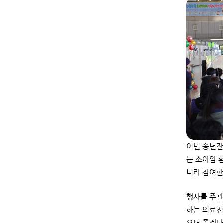
이번 송년잔
는 소아암 
니라 참여한
행사를 주관
하는 의료진
으면 좋겠다