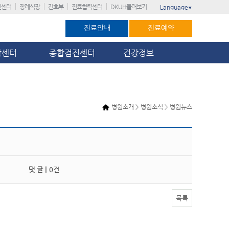
진센터
장례식장
간호부
진료협력센터
DKUH둘러보기
Language
▼
진료안내
진료예약
암센터
종합검진센터
건강정보
병원소개 > 병원소식 > 병원뉴스
댓 글 |
0건
목록