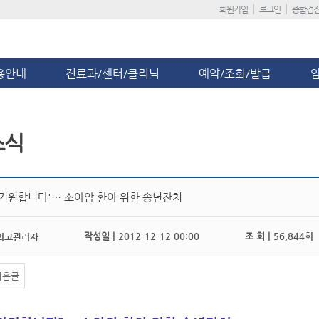
회원가입
로그인
종합검
용안내
진료과/센터/클리닉
예약/조회/발급
소식
 기원합니다'… 소아암 환아 위한 송년잔치
작성일 |
2012-12-12 00:00
조 회 |
56,844회
최고관리자
다음글