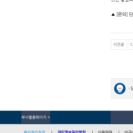
▲ [문의] 
이전글
부서별홈페이지 +
환자권리장전
개인정보처리방침
이용약관
비급