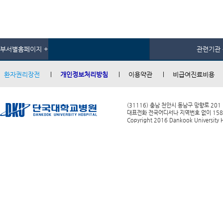
부서별홈페이지 +
관련기관 
환자권리장전
개인정보처리방침
이용약관
비급여진료비용
(31116) 충남 천안시 동남구 망향로 201
대표전화 전국어디서나 지역번호 없이 1588-0
Copyright 2016 Dankook University Ho