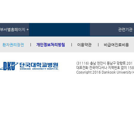
부서별홈페이지 +
관련기관 
환자권리장전
개인정보처리방침
이용약관
비급여진료비용
(31116) 충남 천안시 동남구 망향로 201
대표전화 전국어디서나 지역번호 없이 1588-0
Copyright 2016 Dankook University Ho