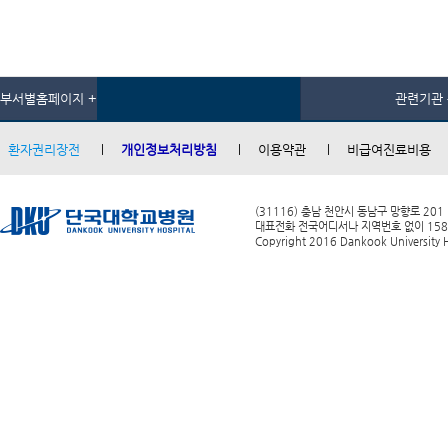
부서별홈페이지 +
관련기관 
환자권리장전
개인정보처리방침
이용약관
비급여진료비용
(31116) 충남 천안시 동남구 망향로 201
대표전화 전국어디서나 지역번호 없이 1588-0
Copyright 2016 Dankook University Ho