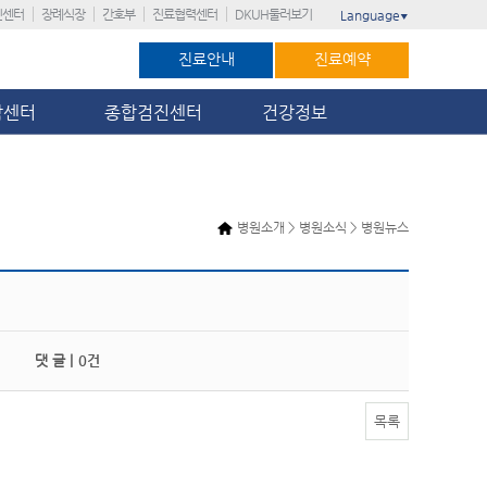
진센터
장례식장
간호부
진료협력센터
DKUH둘러보기
Language
▼
진료안내
진료예약
암센터
종합검진센터
건강정보
병원소개 > 병원소식 > 병원뉴스
댓 글 |
0건
목록