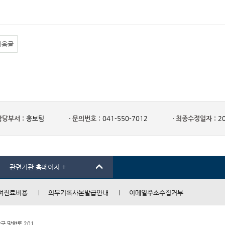
다음글
담당부서 :
홍보팀
문의번호 :
041-550-7012
최종수정일자 :
20
관련기관 홈페이지 +
여진료비용
의무기록사본발급안내
이메일주소수집거부
남구 망향로 201