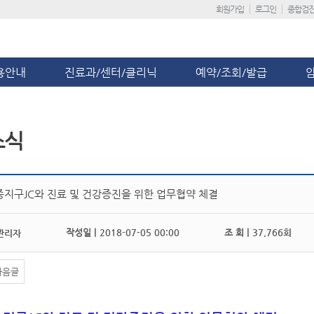
회원가입
로그인
종합검
용안내
진료과/센터/클리닉
예약/조회/발급
소식
종지구JC와 진료 및 건강증진을 위한 업무협약 체결
작성일 |
2018-07-05 00:00
조 회 |
37,766회
관리자
다음글