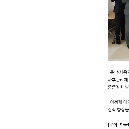
충남·세종지
사후관리에 
중증질환 발
이성재 대외
질적 향상을
[문의] 단국