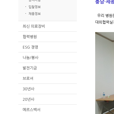
충남·세종
입찰정보
채용정보
우리 병원은
대외협력실장
최신 의료장비
협력병원
ESG 경영
나눔/봉사
발전기금
브로셔
30년사
20년사
메르스백서