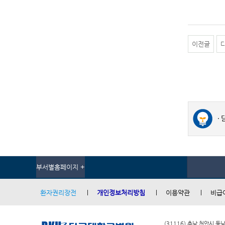
이전글
부서별홈페이지 +
환자권리장전
개인정보처리방침
이용약관
비급
(31116) 충남 천안시 동