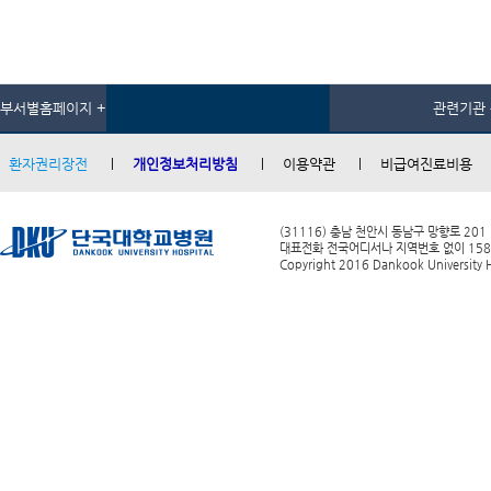
부서별홈페이지 +
관련기관 
환자권리장전
개인정보처리방침
이용약관
비급여진료비용
(31116) 충남 천안시 동남구 망향로 201
대표전화 전국어디서나 지역번호 없이 1588-0
Copyright 2016 Dankook University Ho