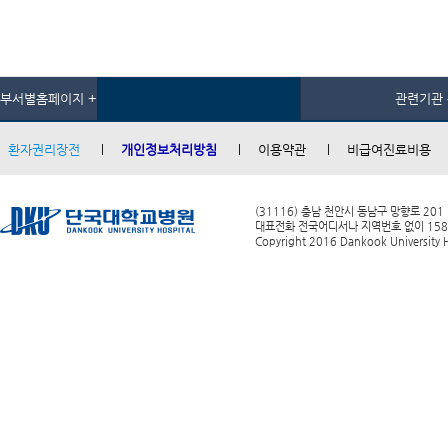
부서별홈페이지 +
관련기관 
환자권리장전
개인정보처리방침
이용약관
비급여진료비용
(31116) 충남 천안시 동남구 망향로 201
대표전화 전국어디서나 지역번호 없이 1588-0
Copyright 2016 Dankook University Ho