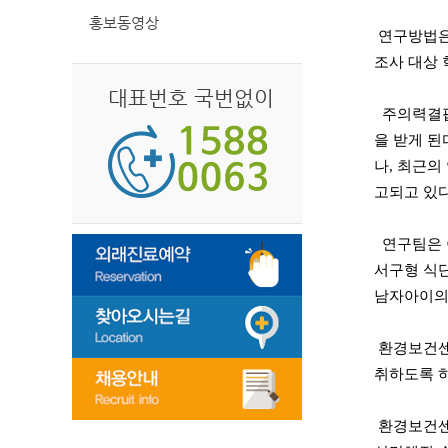
홍보동영상
연구방법은 
조사 대상 
대표번호 국번없이
주의력결핍과
을 받게 된
나, 최근의
고되고 있
연구팀은 
서구형 식단
남자아이의 
환경보건센터
취하도록 하
환경보건센터