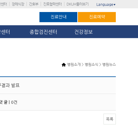
진센터
장례식장
간호부
진료협력센터
DKUH둘러보기
Language
▼
진료안내
진료예약
암센터
종합검진센터
건강정보
병원소개 > 병원소식 > 병원뉴스
구결과 발표
 글 |
0건
목록