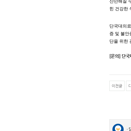
산만해질 수
힌 건강한
단국대의료원
증 및 불안
단을 위한
[문의] 단국
이전글