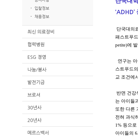
단국대학
입찰정보
‘ADHD
채용정보
단국대의료
최신 의료장비
패스트푸드,
협력병원
petite)에
ESG 경영
연구는 아이
스트푸드의 
나눔/봉사
교 조건에서
발전기금
반면 건강식
브로셔
는 아이들과 
30년사
또한 다른 
전혀 과식하지
20년사
1% 등으로
메르스백서
아이들의 6