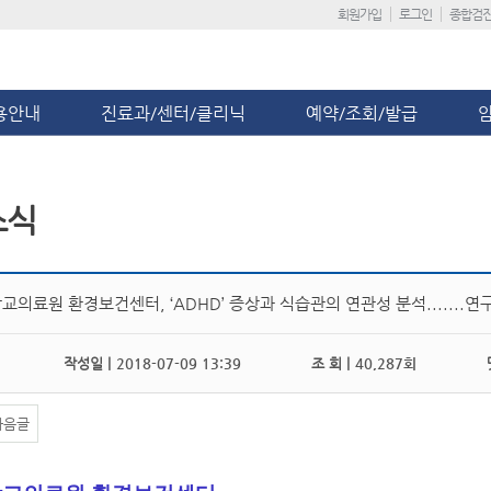
회원가입
로그인
종합검
용안내
진료과/센터/클리닉
예약/조회/발급
소식
의료원 환경보건센터, ‘ADHD’ 증상과 식습관의 연관성 분석.......연
작성일 |
2018-07-09 13:39
조 회 |
40,287회
댓
다음글